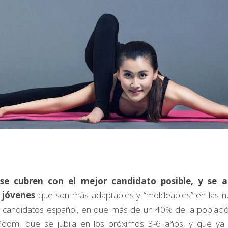
se cubren con el mejor candidato posible, y se ac
 jóvenes
 que son más adaptables y “moldeables” en las nu
candidatos español, en que más de un 40% de la población 
Boom, que se jubila en los próximos 3-6 años, y que ya 