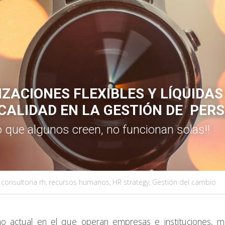
ZACIONES FLEXIBLES Y LÍQUIDAS
CALIDAD EN LA GESTIÓN DE  PER
o que algunos creen, no funcionan solas!!
·
consultoria rh,
recursos humanos,
HR strategy,
Gestión del cambio
o actual en el que operan empresas e instituciones, mar