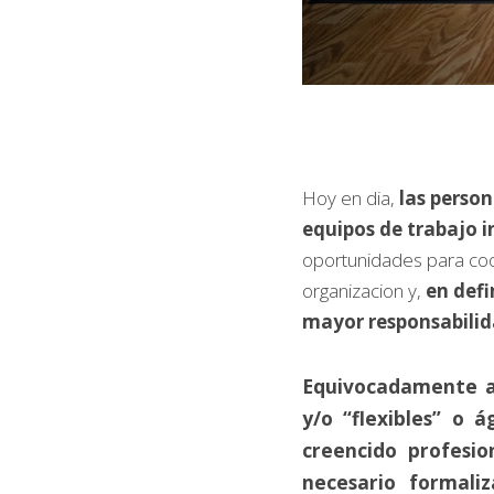
Hoy en dia, 
las perso
equipos de trabajo i
oportunidades para coo
organizacion y, 
en defi
mayor responsabilid
Equivocadamente al
y/o “flexibles” o á
creencido profesi
necesario formali